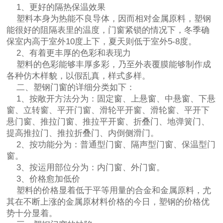
1、更好的隔热保温效果
塑料本身为热能不良导体，因而相对金属原料，塑钢
能很好的阻隔表里的温度，门窗紧锁的情况下，冬季确
保室内高于室外10度上下，夏天则低于室外5-8度。
2、有着更丰厚的色彩和表现力
塑料的色彩能够丰厚多彩，乃至外表覆膜能够制作成
各种仿木样貌，以假乱真，样式多样。
二、塑钢门窗的详细分类如下：
1、按敞开方法分为：固定窗、上悬窗、中悬窗、下悬
窗、立转窗、平开门窗、滑轮平开窗、滑轮窗、平开下
悬门窗、推拉门窗、推拉平开窗、折叠门、地弹簧门、
提高推拉门、推拉折叠门、内倒侧滑门。
2、按功能分为：普通型门窗、隔声型门窗、保温型门
窗。
3、按运用部位分为：内门窗、外门窗。
3、价格愈加低价
塑料的价格显着低于平等用量的合金和金属原料，尤
其在不断上涨的金属原材料价格的今日，塑钢的价格优
势十分显着。