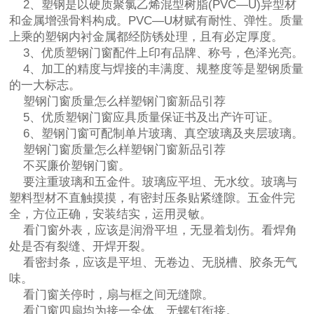
2、塑钢是以硬质聚氯乙烯混型树脂(PVC—U)异型材
和金属增强骨料构成。PVC—U材赋有耐性、弹性。质量
上乘的塑钢内衬金属都经防锈处理，且有必定厚度。
3、优质塑钢门窗配件上印有品牌、称号，色泽光亮。
4、加工的精度与焊接的丰满度、规整度等是塑钢质量
的一大标志。
塑钢门窗质量怎么样塑钢门窗新品引荐
5、优质塑钢门窗应具质量保证书及出产许可证。
6、塑钢门窗可配制单片玻璃、真空玻璃及夹层玻璃。
塑钢门窗质量怎么样塑钢门窗新品引荐
不买廉价塑钢门窗。
要注重玻璃和五金件。玻璃应平坦、无水纹。玻璃与
塑料型材不直触摸摸，有密封压条贴紧缝隙。五金件完
全，方位正确，安装结实，运用灵敏。
看门窗外表，应该是润滑平坦，无显着划伤。看焊角
处是否有裂缝、开焊开裂。
看密封条，应该是平坦、无卷边、无脱槽、胶条无气
味。
看门窗关停时，扇与框之间无缝隙。
看门窗四扇均为接一全体、无螺钉衔接。