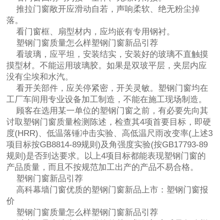
推拉门窗敞开应滑动自若，声响柔软、绝无粉尘掉
落。
看门窗框、扇型材内，应均嵌有专用钢衬。
塑钢门窗质量怎么样塑钢门窗新品引荐
看玻璃，应平坦，安装结实，安装好的玻璃不直触摸
摸型材。不能运用玻璃胶。如果是双玻平层，夹层内应
没有尘埃和水汽。
看开关部件，应关停紧密，开关灵敏。塑钢门窗均在
工厂车间用专业设备加工制造，不能在施工现场制造。
顾客在选用某一单位的塑钢门窗之前，有必要先向其
讨取塑钢门窗质量检测陈述，检查其4项首要目标，即硬
度(HRR)、低温落锤冲击实验、高低温尺雨改变率(上述3
项目标按GB8814-89规则)及角强度实验(按GB17793-89
规则)是否到达要求。以上4项目标都能表现塑钢门窗的
产品质量，而且不按规范加工出产的产品不易合格。
塑钢门窗新品引荐
高科幕墙门窗优质的塑钢门窗新品上市：塑钢门窗报
价
塑钢门窗质量怎么样塑钢门窗新品引荐