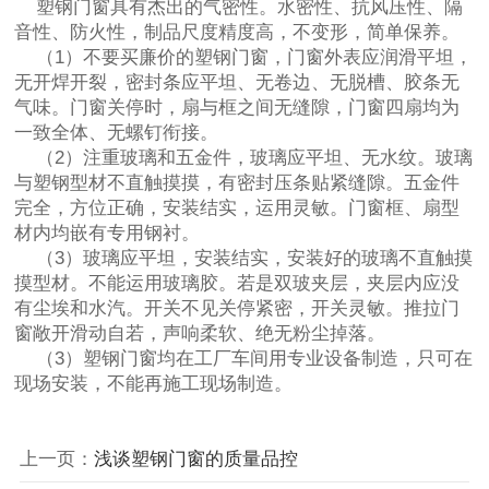
塑钢门窗具有杰出的气密性。水密性、抗风压性、隔
音性、防火性，制品尺度精度高，不变形，简单保养。
（1）不要买廉价的塑钢门窗，门窗外表应润滑平坦，
无开焊开裂，密封条应平坦、无卷边、无脱槽、胶条无
气味。门窗关停时，扇与框之间无缝隙，门窗四扇均为
一致全体、无螺钉衔接。
（2）注重玻璃和五金件，玻璃应平坦、无水纹。玻璃
与塑钢型材不直触摸摸，有密封压条贴紧缝隙。五金件
完全，方位正确，安装结实，运用灵敏。门窗框、扇型
材内均嵌有专用钢衬。
（3）玻璃应平坦，安装结实，安装好的玻璃不直触摸
摸型材。不能运用玻璃胶。若是双玻夹层，夹层内应没
有尘埃和水汽。开关不见关停紧密，开关灵敏。推拉门
窗敞开滑动自若，声响柔软、绝无粉尘掉落。
（3）塑钢门窗均在工厂车间用专业设备制造，只可在
现场安装，不能再施工现场制造。
上一页：
浅谈塑钢门窗的质量品控